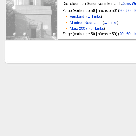
Die folgenden Seiten verlinken auf
„
Jens W
Zeige (vorherige 50 | nächste 50) (
20
|
50
|
1
Vorstand
‎
(
← Links
)
Manfred Neumann
‎
(
← Links
)
März 2007
‎
(
← Links
)
Zeige (vorherige 50 | nächste 50) (
20
|
50
|
1