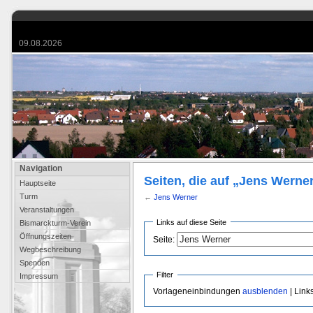
09.08.2026
Navigation
Seiten, die auf „Jens Werner
Hauptseite
Turm
←
Jens Werner
Veranstaltungen
Links auf diese Seite
Bismarckturm-Verein
Öffnungszeiten
Seite:
Wegbeschreibung
Spenden
Filter
Impressum
Vorlageneinbindungen
ausblenden
| Link