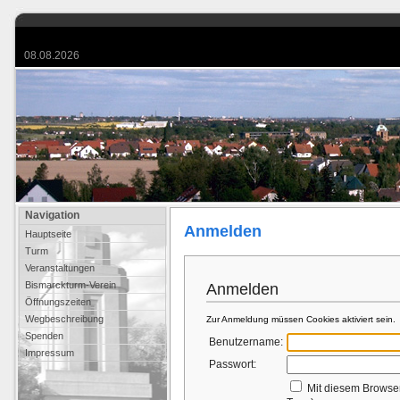
08.08.2026
Navigation
Anmelden
Hauptseite
Turm
Veranstaltungen
Bismarckturm-Verein
Anmelden
Öffnungszeiten
Wegbeschreibung
Zur Anmeldung müssen Cookies aktiviert sein.
Spenden
Benutzername:
Impressum
Passwort:
Mit diesem Browse