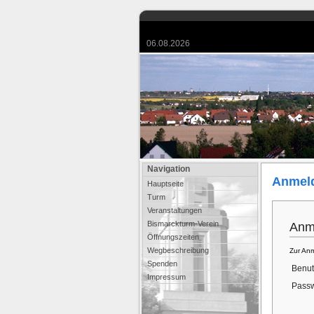
06.08.2026
Navigation
Anmel
Hauptseite
Turm
Veranstaltungen
Bismarckturm-Verein
Anm
Öffnungszeiten
Wegbeschreibung
Zur Anm
Spenden
Benut
Impressum
Passw