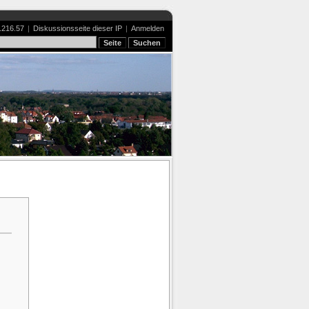
.216.57
|
Diskussionsseite dieser IP
|
Anmelden