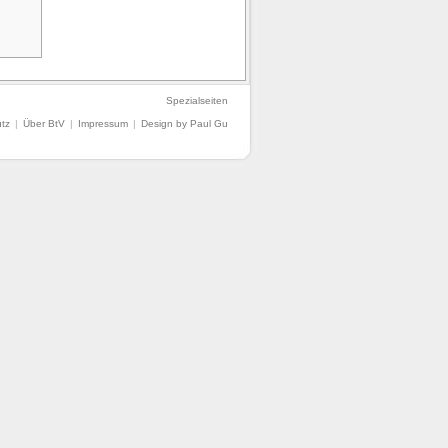
Spezialseiten
tz
|
Über BtV
|
Impressum
|
Design by Paul Gu