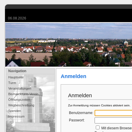
06.08.2026
Navigation
Anmelden
Hauptseite
Turm
Veranstaltungen
Bismarckturm-Verein
Anmelden
Öffnungszeiten
Wegbeschreibung
Zur Anmeldung müssen Cookies aktiviert sein.
Spenden
Benutzername:
Impressum
Passwort:
Mit diesem Browse