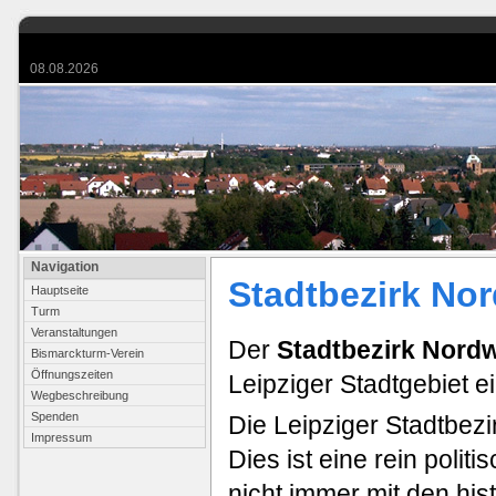
08.08.2026
Navigation
Stadtbezirk No
Hauptseite
Turm
Veranstaltungen
Der
Stadtbezirk Nord
Bismarckturm-Verein
Öffnungszeiten
Leipziger Stadtgebiet ein
Wegbeschreibung
Spenden
Die Leipziger Stadtbezir
Impressum
Dies ist eine rein polit
nicht immer mit den his