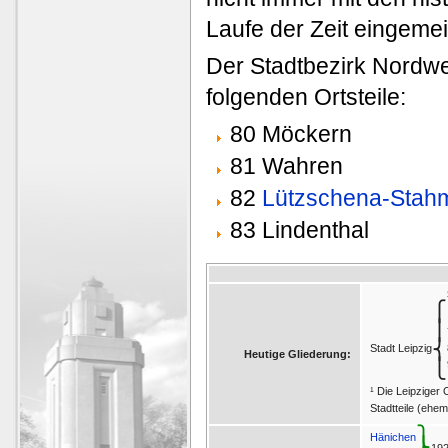
Laufe der Zeit eingem
Der Stadtbezirk Nordwe
folgenden Ortsteile:
80 Möckern
81 Wahren
82
Lützschena-Stah
83 Lindenthal
⎧
⎪
⎨
Stadt Leipzig
Heutige Gliederung:
⎩
¹ Die Leipziger 
Stadtteile (ehe
⎫
Hänichen
⎬