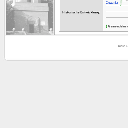
19
⎭
Quasnitz
Historische Entwicklung:
}
Gemeindefusi
Diese S