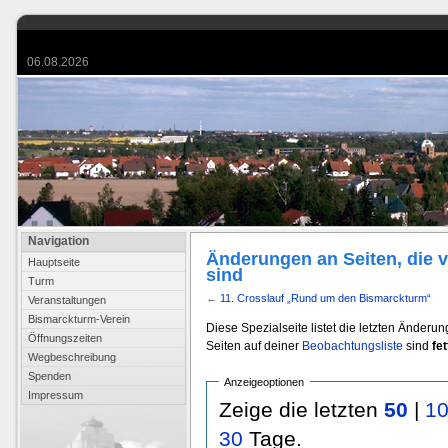
06.08.2026
Navigation
Änderungen an Seiten, die 
Hauptseite
sind
Turm
←
11. Crosslauf „Rund um den Bismarckturm“
Veranstaltungen
Bismarckturm-Verein
Diese Spezialseite listet die letzten Änderu
Öffnungszeiten
Seiten auf deiner
Beobachtungsliste
sind
fet
Wegbeschreibung
Spenden
Anzeigeoptionen
Impressum
Zeige die letzten
50
|
1
30
Tage.