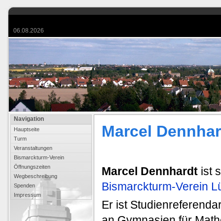
06.08.2026
Navigation
Marcel Dennhar
Hauptseite
Turm
Veranstaltungen
Bismarckturm-Verein
Öffnungszeiten
Marcel Dennhardt
ist 
Wegbeschreibung
Bismarckturm-Verein L
Spenden
Impressum
Er ist Studienreferend
an Gymnasien für Math